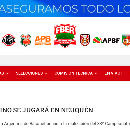
T DE ENTRE RÍOS
AS
SELECCIONES
COMISIÓN TÉCNICA
EN VIVO !
INO SE JUGARÁ EN NEUQUÉN
n Argentina de Básquet anunció la realización del 83º Campeonato