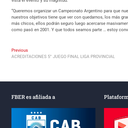
vista el evento y su magnitud.
“Queremos organizar un Campeonato Argentino para que nuestr
nuestros objetivos tiene que ver con quedarnos, los más gra
más chicos, ellos podrán seguro luego acercarse masivamente 
como pasó en 2001. Y que todos seamos parte … estoy conv
Navegación
Previous
Previous
post:
ACREDITACIONES 5° JUEGO FINAL LIGA PROVINCIAL
de
entradas
FBER es afiliada a
Plataform