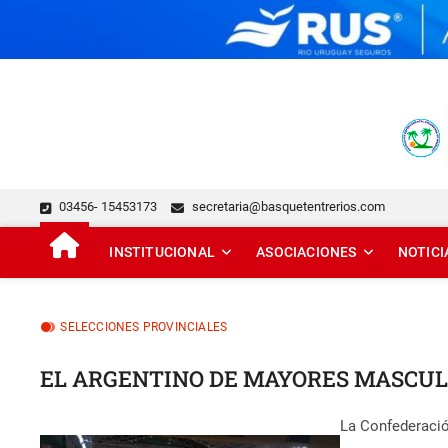
Skip
to
content
FEDERACIÓN DE BÁSQUE
DESDE 1929 JUNTO AL BÁSQUET PROVINCIAL
03456- 15453173
secretaria@basquetentrerios.com
INSTITUCIONAL
ASOCIACIONES
NOTICI
SELECCIONES PROVINCIALES
EL ARGENTINO DE MAYORES MASCUL
La Confederació