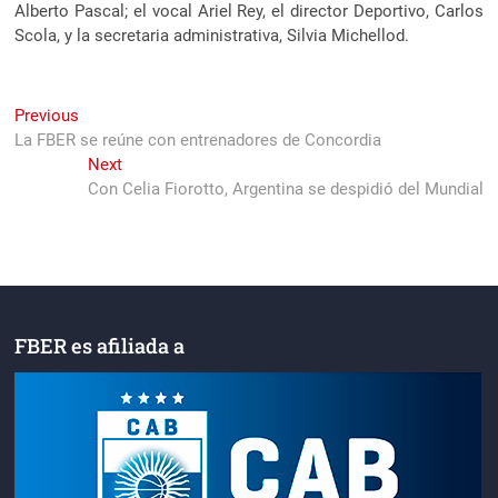
Alberto Pascal; el vocal Ariel Rey, el director Deportivo, Carlos
Scola, y la secretaria administrativa, Silvia Michellod.
Navegación
Previous
Previous
post:
La FBER se reúne con entrenadores de Concordia
de
Next
Next
entradas
post:
Con Celia Fiorotto, Argentina se despidió del Mundial
FBER es afiliada a