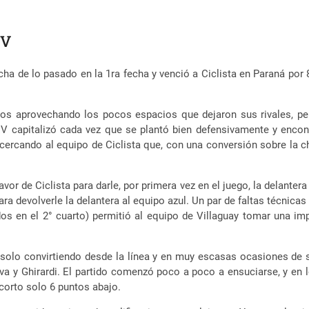
EV
 de lo pasado en la 1ra fecha y venció a Ciclista en Paraná por 8
pos aprovechando los pocos espacios que dejaron sus rivales, pero 
EV capitalizó cada vez que se plantó bien defensivamente y enco
cercando al equipo de Ciclista que, con una conversión sobre la c
vor de Ciclista para darle, por primera vez en el juego, la delantera
a devolverle la delantera al equipo azul. Un par de faltas técnicas 
dos en el 2° cuarto) permitió al equipo de Villaguay tomar una im
lo convirtiendo desde la línea y en muy escasas ocasiones de si
a y Ghirardi. El partido comenzó poco a poco a ensuciarse, y en l
corto solo 6 puntos abajo.