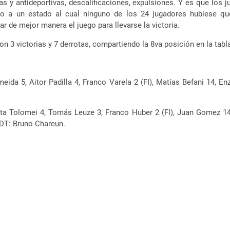
s y antideportivas, descalificaciones, expulsiones. Y es que los j
dolo a un estado al cual ninguno de los 24 jugadores hubiese 
rar de mejor manera el juego para llevarse la victoria.
 3 victorias y 7 derrotas, compartiendo la 8va posición en la tabla
meida 5, Aitor Padilla 4, Franco Varela 2 (FI), Matías Befani 14, 
ta Tolomei 4, Tomás Leuze 3, Franco Huber 2 (FI), Juan Gomez 14, 
 DT: Bruno Chareun.