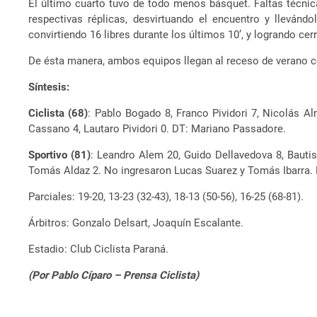
El último cuarto tuvo de todo menos básquet. Faltas técnica
respectivas réplicas, desvirtuando el encuentro y lleván
convirtiendo 16 libres durante los últimos 10’, y logrando cer
De ésta manera, ambos equipos llegan al receso de verano con
Síntesis:
Ciclista (68)
: Pablo Bogado 8, Franco Pividori 7, Nicolás Al
Cassano 4, Lautaro Pividori 0. DT: Mariano Passadore.
Sportivo (81)
: Leandro Alem 20, Guido Dellavedova 8, Bautis
Tomás Aldaz 2. No ingresaron Lucas Suarez y Tomás Ibarra.
Parciales: 19-20, 13-23 (32-43), 18-13 (50-56), 16-25 (68-81).
Árbitros: Gonzalo Delsart, Joaquín Escalante.
Estadio: Club Ciclista Paraná.
(Por Pablo Cíparo – Prensa Ciclista)