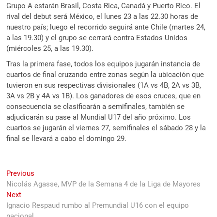
Grupo A estarán Brasil, Costa Rica, Canadá y Puerto Rico. El
rival del debut será México, el lunes 23 a las 22.30 horas de
nuestro país; luego el recorrido seguirá ante Chile (martes 24,
a las 19.30) y el grupo se cerrará contra Estados Unidos
(miércoles 25, a las 19.30).
Tras la primera fase, todos los equipos jugarán instancia de
cuartos de final cruzando entre zonas según la ubicación que
tuvieron en sus respectivas divisionales (1A vs 4B, 2A vs 3B,
3A vs 2B y 4A vs 1B). Los ganadores de esos cruces, que en
consecuencia se clasificarán a semifinales, también se
adjudicarán su pase al Mundial U17 del año próximo. Los
cuartos se jugarán el viernes 27, semifinales el sábado 28 y la
final se llevará a cabo el domingo 29.
Navegación
Previous
Previous
post:
Nicolás Agasse, MVP de la Semana 4 de la Liga de Mayores
de
Next
Next
entradas
post:
Ignacio Respaud rumbo al Premundial U16 con el equipo
nacional