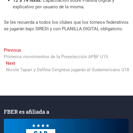
12 a 14 horas:
Capacitación sobre Planilla Digital y
explicativo por usuario de la misma.
Se les recuerda a todos los clubes que los torneos federativos
se jugarán bajo SIREDI y con PLANILLA DIGITAL obligatorio.
Navegación
Previous
Previous
post:
Primeros movimientos de la Preselección APBF U15
de
Next
Next
entradas
post:
Nicole Tapari y Delfina Cergneux jugarán el Sudamericano U18
FBER es afiliada a