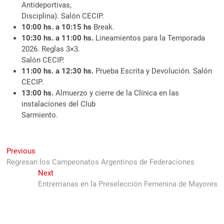
Antideportivas,
Disciplina). Salón CECIP.
10:00 hs. a 10:15 hs
Break.
10:30 hs. a 11:00 hs.
Lineamientos para la Temporada
2026. Reglas 3×3.
Salón CECIP.
11:00 hs. a 12:30 hs.
Prueba Escrita y Devolución. Salón
CECIP.
13:00 hs.
Almuerzo y cierre de la Clínica en las
instalaciones del Club
Sarmiento.
Navegación
Previous
Previous
post:
Regresan los Campeonatos Argentinos de Federaciones
de
Next
Next
entradas
post:
Entrerrianas en la Preselección Femenina de Mayores