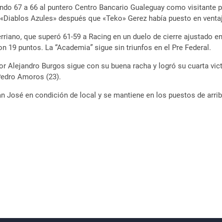
tando 67 a 66 al puntero Centro Bancario Gualeguay como visitante pa
s «Diablos Azules» después que «Teko» Gerez había puesto en ventaja
riano, que superó 61-59 a Racing en un duelo de cierre ajustado en
con 19 puntos. La “Academia” sigue sin triunfos en el Pre Federal.
por Alejandro Burgos sigue con su buena racha y logró su cuarta vic
 Pedro Amoros (23).
an José en condición de local y se mantiene en los puestos de arrib