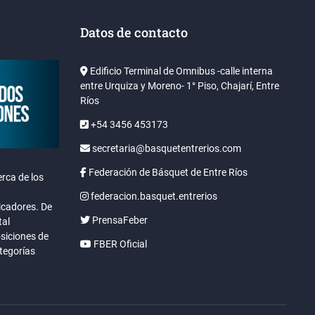
Datos de contacto
Edificio Terminal de Omnibus -calle interna
entre Urquiza y Moreno- 1° Piso, Chajarí, Entre
Ríos
+54 3456 453173
secretaria@basquetentrerios.com
Federación de Básquet de Entre Ríos
rca de los
federacion.basquet.entrerios
icadores. De
PrensaFeber
tal
osiciones de
FBER Oficial
ategorías