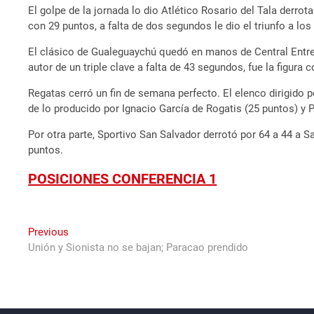
El golpe de la jornada lo dio Atlético Rosario del Tala derro
con 29 puntos, a falta de dos segundos le dio el triunfo a lo
El clásico de Gualeguaychú quedó en manos de Central Entrer
autor de un triple clave a falta de 43 segundos, fue la figura 
Regatas cerró un fin de semana perfecto. El elenco dirigido 
de lo producido por Ignacio García de Rogatis (25 puntos) y
Por otra parte, Sportivo San Salvador derrotó por 64 a 44 a S
puntos.
POSICIONES CONFERENCIA 1
Navegación
Previous
Previous
post:
Unión y Sionista no se bajan; Paracao prendido
de
entradas