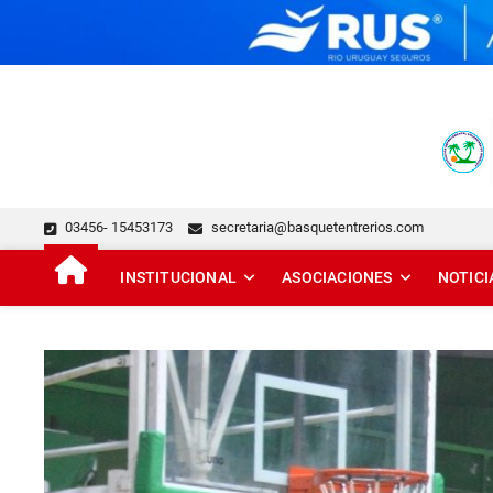
Skip
to
content
FEDERACIÓN DE BÁSQUE
DESDE 1929 JUNTO AL BÁSQUET PROVINCIAL
03456- 15453173
secretaria@basquetentrerios.com
INSTITUCIONAL
ASOCIACIONES
NOTICI