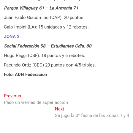
Parque Villaguay 61 – La Armonía 71
Juan Pablo Giacomino (CAP): 20 puntos.
Galo Impini (LA): 15 unidades y 12 rebotes.
ZONA 2
Social Federación 58 – Estudiantes Cdia. 80
Hugo Raggi (CSF): 18 puntos y 6 rebotes.
Facundo Ortíz (CEC) 20 puntos con 4/5 triples.
Foto: ADN Federación
Navegación
Previous
Previous
post:
Pasó un viernes de súper acción
de
Next
Next
entradas
post:
Se jugó la 3° fecha de las Zonas 1 y 4