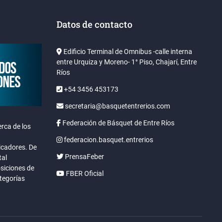
Datos de contacto
Edificio Terminal de Omnibus -calle interna
entre Urquiza y Moreno- 1° Piso, Chajarí, Entre
Ríos
+54 3456 453173
secretaria@basquetentrerios.com
Federación de Básquet de Entre Ríos
rca de los
federacion.basquet.entrerios
icadores. De
PrensaFeber
tal
osiciones de
FBER Oficial
ategorías