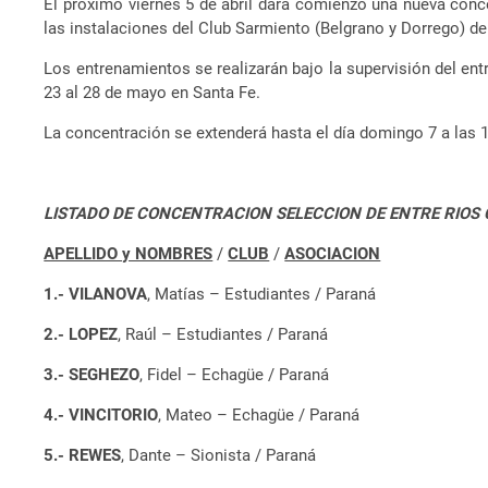
El próximo viernes 5 de abril dará comienzo una nueva conc
las instalaciones del Club Sarmiento (Belgrano y Dorrego) de 
Los entrenamientos se realizarán bajo la supervisión del ent
23 al 28 de mayo en Santa Fe.
La concentración se extenderá hasta el día domingo 7 a las 
LISTADO DE CONCENTRACION SELECCION DE ENTRE RIOS
APELLIDO y NOMBRES
/
CLUB
/
ASOCIACION
1.- VILANOVA
, Matías – Estudiantes / Paraná
2.- LOPEZ
, Raúl – Estudiantes / Paraná
3.- SEGHEZO
, Fidel – Echagüe / Paraná
4.- VINCITORIO
, Mateo – Echagüe / Paraná
5.- REWES
, Dante – Sionista / Paraná