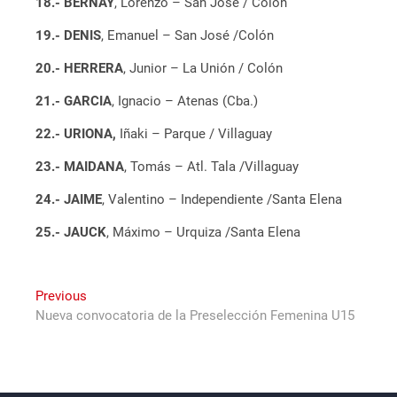
18.- BERNAY
, Lorenzo – San José / Colón
19.- DENIS
, Emanuel – San José /Colón
20.- HERRERA
, Junior – La Unión / Colón
21.- GARCIA
, Ignacio – Atenas (Cba.)
22.-
URIONA,
Iñaki – Parque / Villaguay
23.-
MAIDANA
, Tomás – Atl. Tala /Villaguay
24.-
JAIME
, Valentino – Independiente /Santa Elena
25.-
JAUCK
, Máximo – Urquiza /Santa Elena
Navegación
Previous
Previous
post:
Nueva convocatoria de la Preselección Femenina U15
de
entradas