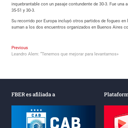
inquebrantable con un pasaje contundente de 30-3. Fue una acti
35-51 y 30-3.
Su recorrido por Europa incluyó otros partidos de fogueo en l
suman a los dos encuentros organizados en Buenos Aires contr
Navegación
Previous
Previous
post:
Leandro Alem: “Tenemos que mejorar para levantarnos»
de
entradas
FBER es afiliada a
Plataform