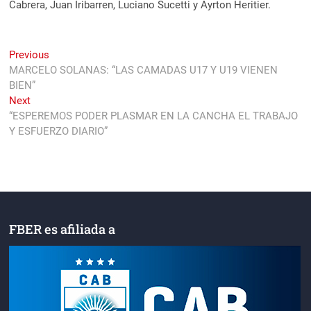
Cabrera, Juan Iribarren, Luciano Sucetti y Ayrton Heritier.
Navegación
Previous
Previous
post:
MARCELO SOLANAS: “LAS CAMADAS U17 Y U19 VIENEN
de
BIEN”
entradas
Next
Next
post:
“ESPEREMOS PODER PLASMAR EN LA CANCHA EL TRABAJO
Y ESFUERZO DIARIO”
FBER es afiliada a