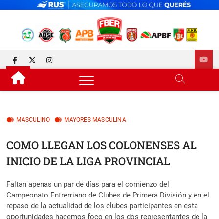
Skip
to
content
FEDERACIÓN DE BÁSQUET
DESDE 1929 JUNTO AL BÁSQUET PROVINCIAL
facebook
twitter
instagram
DE ENTRE RÍOS
MASCULINO
MAYORES MASCULINA
COMO LLEGAN LOS COLONENSES AL
INICIO DE LA LIGA PROVINCIAL
Faltan apenas un par de días para el comienzo del
Campeonato Entrerriano de Clubes de Primera División y en el
repaso de la actualidad de los clubes participantes en esta
oportunidades hacemos foco en los dos representantes de la