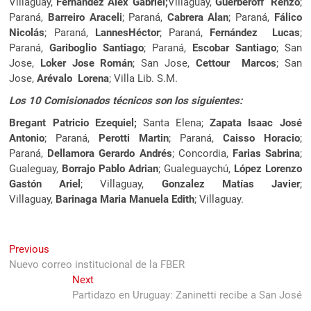
Villaguay,
Fernández Alex Gabriel;
Villaguay,
Guerberoff Renzo
;
Paraná,
Barreiro Araceli
; Paraná,
Cabrera Alan
; Paraná,
Fálico
Nicolás
; Paraná,
LannesHéctor
; Paraná,
Fernández Lucas
;
Paraná,
Gariboglio Santiago
; Paraná,
Escobar Santiago
; San
Jose,
Loker Jose Román
; San Jose,
Cettour Marcos
; San
Jose,
Arévalo Lorena
; Villa Lib. S.M.
Los 10 Comisionados técnicos son los siguientes:
Bregant Patricio Ezequiel;
Santa Elena;
Zapata Isaac José
Antonio
; Paraná,
Perotti Martin
; Paraná,
Caisso Horacio
;
Paraná,
Dellamora Gerardo Andrés
; Concordia,
Farias Sabrina
;
Gualeguay,
Borrajo Pablo Adrian
; Gualeguaychú,
López Lorenzo
Gastón Ariel
; Villaguay,
Gonzalez Matías Javier
;
Villaguay,
Barinaga Maria Manuela Edith
; Villaguay.
Navegación
Previous
Previous
post:
Nuevo correo institucional de la FBER
de
Next
Next
entradas
post:
Partidazo en Uruguay: Zaninetti recibe a San José