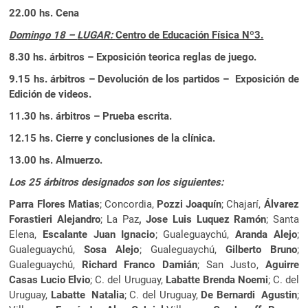
22.00 hs. Cena
Domingo 18 –
LUGAR:
Centro de Educación Física Nº3.
8.30 hs. árbitros – Exposición teorica reglas de juego.
9.15 hs. árbitros – D
evolución de los partidos –
Exposición de
Edición de videos.
11.30 hs. árbitros – Prueba escrita.
12.15 hs. Cierre y conclusiones de la clínica.
13.00 hs. Almuerzo.
Los 25 árbitros designados son los siguientes:
Parra Flores Matias
; Concordia,
Pozzi Joaquín
; Chajarí,
Álvarez
Forastieri Alejandro
; La Paz
, Jose Luis Luquez Ramón
; Santa
Elena,
Escalante Juan Ignacio
; Gualeguaychú,
Aranda Alejo
;
Gualeguaychú,
Sosa Alejo
; Gualeguaychú,
Gilberto Bruno
;
Gualeguaychú,
Richard Franco Damián
; San Justo,
Aguirre
Casas Lucio Elvio
; C. del Uruguay,
Labatte Brenda Noemi
; C. del
Uruguay,
Labatte Natalia
; C. del Uruguay,
De Bernardi Agustin
;