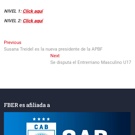
NIVEL 1:
Click aquí
NIVEL 2:
Click aquí
Navegación
Previous
Previous
post:
Susana Treidel es la nueva presidente de la APBF
de
Next
Next
entradas
post:
Se disputa el Entrerriano Masculino U17
FBER es afiliada a