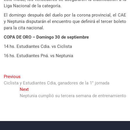
Liga Nacional de la categoría.
El domingo después del duelo por la corona provincial, el CAE
y Neptunia disputarán el encuentro que definirá el tercer boleto
para la cita nacional.
COPA DE ORO – Domingo 30 de septiembre
14 hs. Estudiantes Cdia. vs Ciclista
16 hs. Estudiantes Pná. vs Neptunia
Navegación
Previous
Previous
post:
Ciclista y Estudiantes Cdia, ganadores de la 1° jornada
de
Next
Next
entradas
post:
Neptunia cumplió su tercera semana de entrenamiento