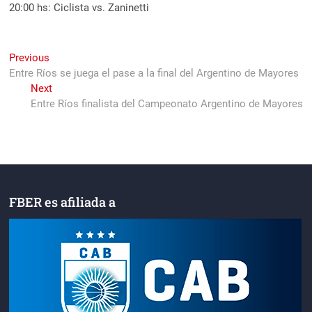
20:00 hs: Ciclista vs. Zaninetti
Navegación
Previous
Previous
post:
Entre Ríos se juega el pase a la final del Argentino de Mayores
de
Next
Next
entradas
post:
Entre Ríos finalista del Campeonato Argentino de Mayores
FBER es afiliada a