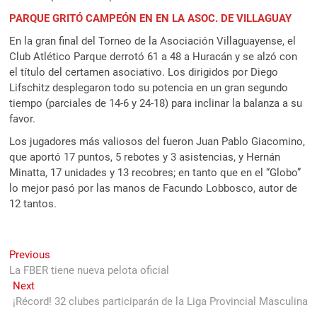
PARQUE GRITÓ CAMPEÓN EN EN LA ASOC. DE VILLAGUAY
En la gran final del Torneo de la Asociación Villaguayense, el
Club Atlético Parque derrotó 61 a 48 a Huracán y se alzó con
el título del certamen asociativo. Los dirigidos por Diego
Lifschitz desplegaron todo su potencia en un gran segundo
tiempo (parciales de 14-6 y 24-18) para inclinar la balanza a su
favor.
Los jugadores más valiosos del fueron Juan Pablo Giacomino,
que aportó 17 puntos, 5 rebotes y 3 asistencias, y Hernán
Minatta, 17 unidades y 13 recobres; en tanto que en el “Globo”
lo mejor pasó por las manos de Facundo Lobbosco, autor de
12 tantos.
Navegación
Previous
Previous
post:
La FBER tiene nueva pelota oficial
de
Next
Next
entradas
post:
¡Récord! 32 clubes participarán de la Liga Provincial Masculina