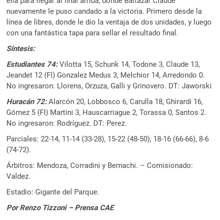
ella para llegar al final arriba, donde Baltazar Claude
nuevamente le puso candado a la victoria. Primero desde la
línea de libres, donde le dio la ventaja de dos unidades, y luego
con una fantástica tapa para sellar el resultado final.
Síntesis:
Estudiantes 74:
Vilotta 15, Schunk 14, Todone 3, Claude 13,
Jeandet 12 (FI) Gonzalez Medus 3, Melchior 14, Arredondo 0.
No ingresaron: Llorens, Orzuza, Galli y Grinovero. DT: Jaworski
Huracán 72:
Alarcón 20, Lobbosco 6, Carulla 18, Ghirardi 16,
Gómez 5 (FI) Martini 3, Hauscarriague 2, Torassa 0, Santos 2.
No ingresaron: Rodríguez. DT: Perez.
Parciales: 22-14, 11-14 (33-28), 15-22 (48-50), 18-16 (66-66), 8-6
(74-72).
Árbitros: Mendoza, Corradini y Bernachi. – Comisionado:
Valdez.
Estadio: Gigante del Parque.
Por Renzo Tizzoni – Prensa CAE