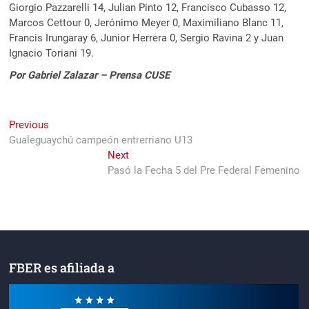
Giorgio Pazzarelli 14, Julian Pinto 12, Francisco Cubasso 12,
Marcos Cettour 0, Jerónimo Meyer 0, Maximiliano Blanc 11,
Francis Irungaray 6, Junior Herrera 0, Sergio Ravina 2 y Juan
Ignacio Toriani 19.
Por Gabriel Zalazar – Prensa CUSE
Navegación
Previous
Previous
post:
Gualeguaychú campeón entrerriano U13
de
Next
Next
entradas
post:
Pasó la Fecha 5 del Pre Federal Femenino
FBER es afiliada a