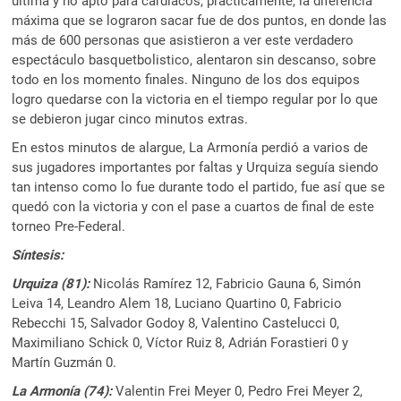
última y no apto para cardiacos, prácticamente, la diferencia
máxima que se lograron sacar fue de dos puntos, en donde las
más de 600 personas que asistieron a ver este verdadero
espectáculo basquetbolistico, alentaron sin descanso, sobre
todo en los momento finales. Ninguno de los dos equipos
logro quedarse con la victoria en el tiempo regular por lo que
se debieron jugar cinco minutos extras.
En estos minutos de alargue, La Armonía perdió a varios de
sus jugadores importantes por faltas y Urquiza seguía siendo
tan intenso como lo fue durante todo el partido, fue así que se
quedó con la victoria y con el pase a cuartos de final de este
torneo Pre-Federal.
Síntesis:
Urquiza (81):
Nicolás Ramírez 12, Fabricio Gauna 6, Simón
Leiva 14, Leandro Alem 18, Luciano Quartino 0, Fabricio
Rebecchi 15, Salvador Godoy 8, Valentino Castelucci 0,
Maximiliano Schick 0, Víctor Ruiz 8, Adrián Forastieri 0 y
Martín Guzmán 0.
La Armonía (74):
Valentin Frei Meyer 0, Pedro Frei Meyer 2,