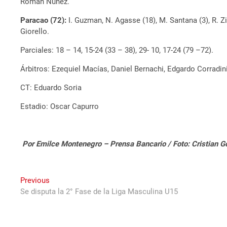
Román Nuñez.
Paracao (72):
I. Guzman, N. Agasse (18), M. Santana (3), R. Zill
Giorello.
Parciales: 18 – 14, 15-24 (33 – 38), 29- 10, 17-24 (79 –72).
Árbitros: Ezequiel Macías, Daniel Bernachi, Edgardo Corradini
CT: Eduardo Soria
Estadio: Oscar Capurro
Por Emilce Montenegro – Prensa Bancario / Foto: Cristian G
Navegación
Previous
Previous
post:
Se disputa la 2° Fase de la Liga Masculina U15
de
entradas