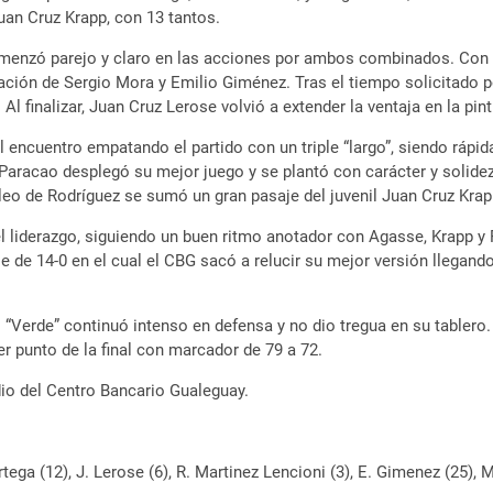
an Cruz Krapp, con 13 tantos.
comenzó parejo y claro en las acciones por ambos combinados. Con 
ión de Sergio Mora y Emilio Giménez. Tras el tiempo solicitado po
Al finalizar, Juan Cruz Lerose volvió a extender la ventaja en la pin
encuentro empatando el partido con un triple “largo”, siendo rápi
 Paracao desplegó su mejor juego y se plantó con carácter y solide
leo de Rodríguez se sumó un gran pasaje del juvenil Juan Cruz Krapp
el liderazgo, siguiendo un buen ritmo anotador con Agasse, Krapp y
je de 14-0 en el cual el CBG sacó a relucir su mejor versión llegand
 “Verde” continuó intenso en defensa y no dio tregua en su tablero. E
r punto de la final con marcador de 79 a 72.
io del Centro Bancario Gualeguay.
rtega (12), J. Lerose (6), R. Martinez Lencioni (3), E. Gimenez (25), 