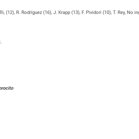
i, (12), R. Rodríguez (16), J. Krapp (13), F. Pividori (10), T. Rey, No
.
orocito