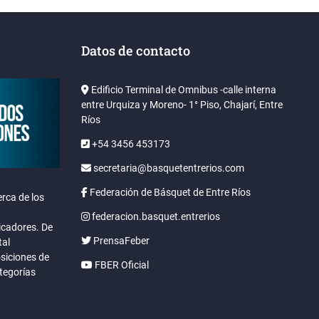
Datos de contacto
Edificio Terminal de Omnibus -calle interna
entre Urquiza y Moreno- 1° Piso, Chajarí, Entre
Ríos
+54 3456 453173
secretaria@basquetentrerios.com
Federación de Básquet de Entre Ríos
rca de los
federacion.basquet.entrerios
icadores. De
PrensaFeber
tal
osiciones de
FBER Oficial
ategorías