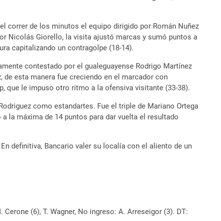
el correr de los minutos el equipo dirigido por Román Nuñez
r Nicolás Giorello, la visita ajustó marcas y sumó puntos a
tura capitalizando un contragolpe (18-14).
damente contestado por el gualeguayense Rodrigo Martínez
z, de esta manera fue creciendo en el marcador con
, que le impuso otro ritmo a la ofensiva visitante (33-38).
 Rodriguez como estandartes. Fue el triple de Mariano Ortega
o a la máxima de 14 puntos para dar vuelta el resultado
n definitiva, Bancario valer su localía con el aliento de un
M. Cerone (6), T. Wagner, No ingreso: A. Arreseigor (3). DT: