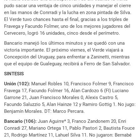
pudo sacar una ventaja de cinco unidades y manejar el cierre
en las manos de Conrradi y la lucha en zona pintada de Silva.
El Verde tuvo chances hasta el final, gracias a los triples de
Fravega y Facundo Folmer, uno de los mejores jugadores del
Cervecero, logró 16 unidades, cinco desde el perímetro.
Bancario manejó los últimos minutos y se quedó con una
victoria importante. El próximo viernes, el Verde viajará a
Concepción del Uruguay, para enfrentar a Zaninetti, mientras
que el equipo de Gualeguay, recibirá a Ferro de San Salvador.
SINTESIS
Unión (102):
Manuel Robles 10, Francisco Folmer 9, Francisco
Fravega 17, Facundo Folmer 16, Alan Cardozo 6 (FI) Luciano
Garrone 21, Juan Francisco Morales 0, Alexis Castro 5,
Facundo Saluzzio 5, Alan Hainze 12 y Ramiro Gottig 1. No jugo:
Benjamín Morales. DT: Marco Percara.
Bancario (106):
Juan Aguirre* 3, Franco Zandonem 20, Enri
Conradi 27, Mariano Ortega 11, Pablo Pastori 2, Bautista Fouce
21, Rodrigo Martínez 11, Lahuel Silva 11. No jugaron: Bernabé