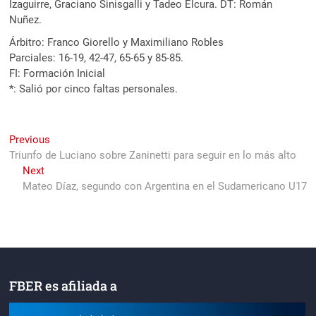
Izaguirre, Graciano Sinisgalli y Tadeo Elcura. DT: Román
Nuñez.
Árbitro: Franco Giorello y Maximiliano Robles
Parciales: 16-19, 42-47, 65-65 y 85-85.
FI: Formación Inicial
*: Salió por cinco faltas personales.
Navegación
Previous
Previous
post:
Triunfo de Luciano sobre Zaninetti para seguir en lo más alto
de
Next
Next
entradas
post:
Mateo Díaz, segundo con Argentina en el Sudamericano U17
FBER es afiliada a