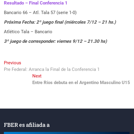
Resultado – Final Conferencia 1
Bancario 66 – Atl. Tala 57 (serie 1-0)
Próxima Fecha: 2º juego final (miércoles 7/12 – 21 hs.)
Atlético Tala – Bancario
3º juego de corresponder: viernes 9/12 – 21.30 hs)
Navegación
Previous
Previous
post:
Pre Federal: Arranca la Final de la Conferencia 1
de
Next
Next
entradas
post:
Entre Ríos debuta en el Argentino Masculino U15
FBER es afiliada a