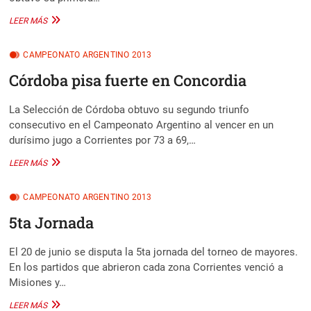
LO
LEER MÁS
ARREBATÓ
LA
CAMPEONATO ARGENTINO 2013
PAMPA
Córdoba pisa fuerte en Concordia
La Selección de Córdoba obtuvo su segundo triunfo
consecutivo en el Campeonato Argentino al vencer en un
durísimo jugo a Corrientes por 73 a 69,…
CÓRDOBA
LEER MÁS
PISA
FUERTE
CAMPEONATO ARGENTINO 2013
EN
CONCORDIA
5ta Jornada
El 20 de junio se disputa la 5ta jornada del torneo de mayores.
En los partidos que abrieron cada zona Corrientes venció a
Misiones y…
5TA
LEER MÁS