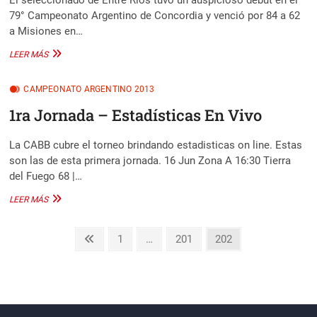
El seleccionado de Entre Ríos tuvo un auspicioso debut en el
79° Campeonato Argentino de Concordia y venció por 84 a 62
a Misiones en…
FIRME
LEER MÁS
ESTRENO
DE
CAMPEONATO ARGENTINO 2013
ENTRE
RIOS
1ra Jornada – Estadísticas En Vivo
La CABB cubre el torneo brindando estadisticas on line. Estas
son las de esta primera jornada. 16 Jun Zona A 16:30 Tierra
del Fuego 68 |…
1RA
LEER MÁS
JORNADA
–
Paginación
ESTADÍSTICAS
Previous
Page
Page
Page
1
…
201
202
EN
page
de
VIVO
entradas