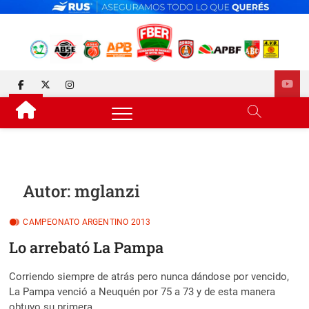
Skip
to
content
FEDERACIÓN DE BÁSQUET
DESDE 1929 JUNTO AL BÁSQUET PROVINCIAL
facebook
twitter
instagram
DE ENTRE RÍOS
Autor:
mglanzi
CAMPEONATO ARGENTINO 2013
Lo arrebató La Pampa
Corriendo siempre de atrás pero nunca dándose por vencido,
La Pampa venció a Neuquén por 75 a 73 y de esta manera
obtuvo su primera…