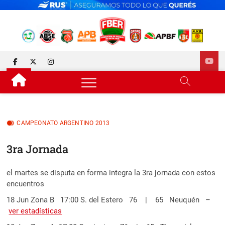
Skip
to
content
FEDERACIÓN DE BÁSQUET
DESDE 1929 JUNTO AL BÁSQUET PROVINCIAL
facebook
twitter
instagram
DE ENTRE RÍOS
CAMPEONATO ARGENTINO 2013
3ra Jornada
el martes se disputa en forma integra la 3ra jornada con estos
encuentros
18 Jun Zona B 17:00 S. del Estero 76 | 65 Neuquén –
ver estadísticas