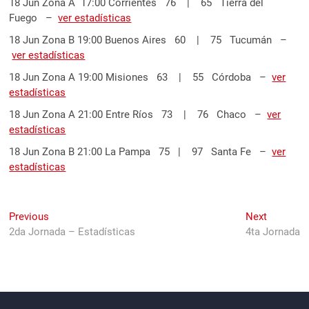
18 Jun Zona A 17:00 Corrientes 76 | 65 Tierra del
Fuego –
ver estadísticas
18 Jun Zona B 19:00 Buenos Aires 60 | 75 Tucumán –
ver estadísticas
18 Jun Zona A 19:00 Misiones 63 | 55 Córdoba –
ver
estadísticas
18 Jun Zona A 21:00 Entre Ríos 73 | 76 Chaco –
ver
estadísticas
18 Jun Zona B 21:00 La Pampa 75 | 97 Santa Fe –
ver
estadísticas
Navegación
Previous
Next
Previous
Next
post:
post:
2da Jornada – Estadísticas
4ta Jornada
de
entradas