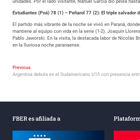
unidades. Por el lado visitante, Nahuel García dio pelea hasta
Estudiantes (Pná) 78 (1) – Peñarol 77 (2): El triple salvado
El partido más vibrante de la noche se vivió en Paraná, dond
mantiene al equipo con vida en la serie (1-2). Joaquín Llore
Pablo Jaworski. En la visita, la destacada labor de Nicolás 
en la lluviosa noche paranaense.
Navegación
Previous
Previous
post:
Argentina debuta en el Sudamericano U15 con presencia entr
de
entradas
FBER es afiliada a
Plataform