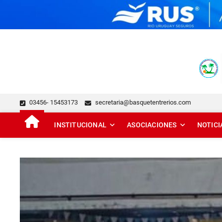
Skip
to
content
FEDERACIÓN DE BÁSQUE
DESDE 1929 JUNTO AL BÁSQUET PROVINCIAL
03456- 15453173
secretaria@basquetentrerios.com
INSTITUCIONAL
ASOCIACIONES
NOTICI