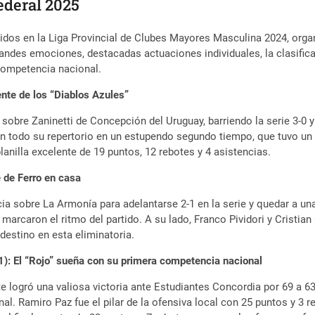
Federal 2025
dos en la Liga Provincial de Clubes Mayores Masculina 2024, organ
ndes emociones, destacadas actuaciones individuales, la clasificaci
 competencia nacional.
ente de los “Diablos Azules”
a sobre Zaninetti de Concepción del Uruguay, barriendo la serie 3-0 
 todo su repertorio en un estupendo segundo tiempo, que tuvo un p
nilla excelente de 19 puntos, 12 rebotes y 4 asistencias.
 de Ferro en casa
a sobre La Armonía para adelantarse 2-1 en la serie y quedar a una 
marcaron el ritmo del partido. A su lado, Franco Pividori y Cristi
destino en esta eliminatoria.
1): El “Rojo” sueña con su primera competencia nacional
 logró una valiosa victoria ante Estudiantes Concordia por 69 a 63, 
nal. Ramiro Paz fue el pilar de la ofensiva local con 25 puntos y 3 