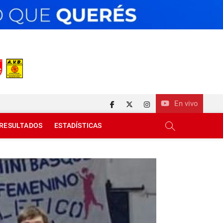
En vivo
facebook
twitter
instagram
RESULTADOS
ESTADÍSTICAS