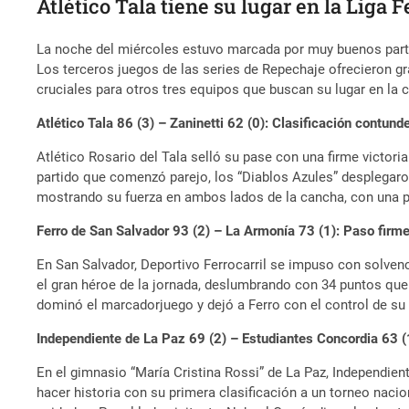
Atlético Tala tiene su lugar en la Liga 
La noche del miércoles estuvo marcada por muy buenos parti
Los terceros juegos de las series de Repechaje ofrecieron gra
cruciales para otros tres equipos que buscan su lugar en la
Atlético Tala 86 (3) – Zaninetti 62 (0): Clasificación contund
Atlético Rosario del Tala selló su pase con una firme victori
partido que comenzó parejo, los “Diablos Azules” desplegaron
mostrando su fuerza en ambos lados de la cancha, con una pla
Ferro de San Salvador 93 (2) – La Armonía 73 (1): Paso firme
En San Salvador, Deportivo Ferrocarril se impuso con solvenci
el gran héroe de la jornada, deslumbrando con 34 puntos que 
dominó el marcadorjuego y dejó a Ferro con el control de su 
Independiente de La Paz 69 (2) – Estudiantes Concordia 63 (
En el gimnasio “María Cristina Rossi” de La Paz, Independiente
hacer historia con su primera clasificación a un torneo nacio