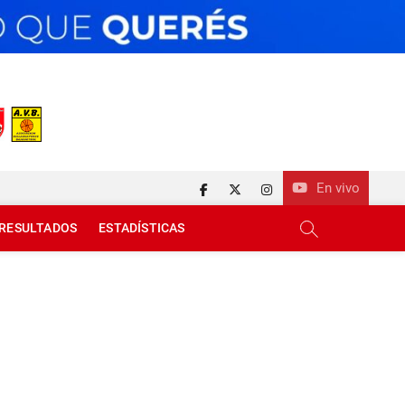
En vivo
facebook
twitter
instagram
RESULTADOS
ESTADÍSTICAS