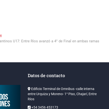
Next
t
post:
entinos U17: Entre Ríos avanzó a 4° de Final en ambas ramas
Datos de contacto
Edificio Terminal de Omnibus -calle interna
entre Urquiza y Moreno- 1° Piso, Chajarí, Entre
Ríos
+54 3456 453173