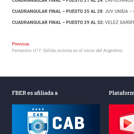
CUADRANGULAR FINAL – PUESTO 21 AL 24
: CAPUCHINOS
CUADRANGULAR FINAL – PUESTO 25 AL 28
: JUV UNIDA 
CUADRANGULAR FINAL – PUESTO 29 AL 32:
VELEZ SARSFI
Navegación
Previous
Previous
post:
Femenino U17: Sólida victoria en el inicio del Argentino
de
entradas
FBER es afiliada a
Plataform