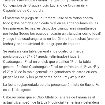
Talleres y Rowing de Paraná, Parque Sur y Zaninetti de
Concepción del Uruguay, Luis Luciano de Urdinarrain y
Capuchinos de Concordia.
El sistema de juego de la Primera Fase será todos contra
todos; dos partidos con cada rival en seis triangulares en las
tres primeras fechas, es decir, dos triangulares simultáneos
por fecha (todos los equipos jugarán un triangular como local)
y luego tres cuadrangulares en las última tres fechas (uno por
fecha) y por proximidad de los grupos de equipos.
Se realizará una tabla general y los cuatro primeros
posicionados (5º y 6º quedan eliminados) jugarán
Cuadrangular Final en el club que clasificó 1º en la tabla
general. En éste Cuadrangular Final se enfrentan el 1º vs. 4º y
el 2º y 3º de la tabla general; los ganadores de estos cruces
juegan la Final y los perdedores por el 3º y 4º puesto.
La fecha reglamentada para la presentación lista de Buena Fe
es el 1° de agosto.
Cabe recordar que el Club Atlético Talleres de Paraná es el
actual tricampeón de la Liga Provincial Femenina y defenderá