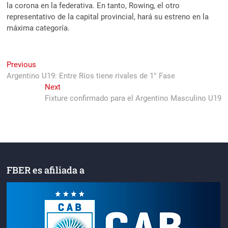
la corona en la federativa. En tanto, Rowing, el otro
representativo de la capital provincial, hará su estreno en la
máxima categoría.
Navegación
Previous
Previous
post:
Argentino U19: Entre Ríos tiene rivales de 1° Fase
de
Next
Next
entradas
post:
Fixture confirmado para el Argentino Masculino U19
FBER es afiliada a