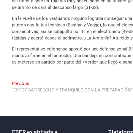
del trámite ante un Talleres muy descuidado en su tablero (l
se arrimó de cara al descanso largo (31-32).
En la vuelta de los vestuarios ninguno lograba conseguir un
pitaron dos faltas técnicas (Bastian y Vagge), lo que el elen
consecutivas; así se catapultó por 11 en el electrónico (49-3
rápidas y acertó desde el perímetro. ¿La Armonía? Aturdido y
El representativo colonense apostó por una defensa zonal 2-
mantuvo firme en el tanteador. Una bandeja en contraataque de
de meterse en partido por parte del «Verde» que llegó a poner
Navegación
Previous
Previous
post:
“ESTOY SATISFECHO Y TRANQUILO CON LA PREPARACIÓN”
de
entradas
FBER es afiliada a
Plataform