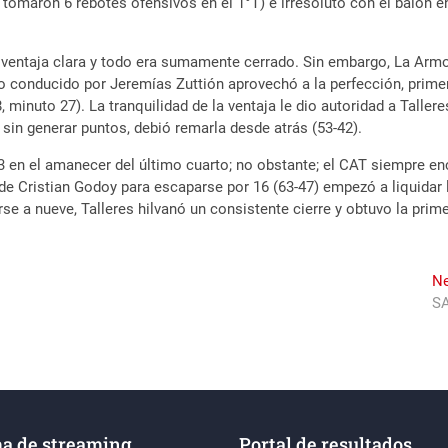
e tomaron 6 rebotes ofensivos en el 1°T) e irresoluto con el balón 
a ventaja clara y todo era sumamente cerrado. Sin embargo, La Ar
co conducido por Jeremías Zuttión aprovechó a la perfección, primer
8, minuto 27). La tranquilidad de la ventaja le dio autoridad a Tal
 sin generar puntos, debió remarla desde atrás (53-42).
3 en el amanecer del último cuarto; no obstante; el CAT siempre en
 Cristian Godoy para escaparse por 16 (63-47) empezó a liquidar la 
se a nueve, Talleres hilvanó un consistente cierre y obtuvo la prim
Ne
SA
a de streaming
Portal de resultados