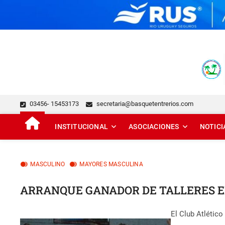
Skip
to
content
FEDERACIÓN DE BÁSQUE
DESDE 1929 JUNTO AL BÁSQUET PROVINCIAL
03456- 15453173
secretaria@basquetentrerios.com
INSTITUCIONAL
ASOCIACIONES
NOTICI
MASCULINO
MAYORES MASCULINA
ARRANQUE GANADOR DE TALLERES EN
El Club Atlétic