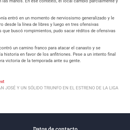
en las manos. En ese contexto, el local cambió parcialmente y
monía entró en un momento de nerviosismo generalizado y le
o desde la línea de libres y luego en tres ofensivas
leres que buscó rompimientos, pudo sacar réditos de ofensivas
contró un camino franco para atacar el canasto y se
historia en favor de los anfitriones. Pese a un intento final
era victoria de la temporada ante su gente.
Next
xt
post:
N JOSÉ Y UN SÓLIDO TRIUNFO EN EL ESTRENO DE LA LIGA
Datos de contacto