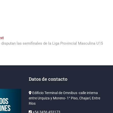
Next
xt
post:
 disputan las semifinales de la Liga Provincial Masculina U15
Datos de contacto
Edificio Terminal de Omnibus -calle interna
entre Urquiza y Moreno- 1° Piso, Chajarí, Entre
Ríos
+54 3456 453173