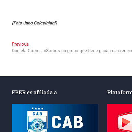
(Foto Jano Colcelniani)
Navegación
Previous
Previous
post:
Daniela Gómez: «Somos un grupo que tiene ganas de crecer
de
entradas
FBER es afiliada a
Plataform