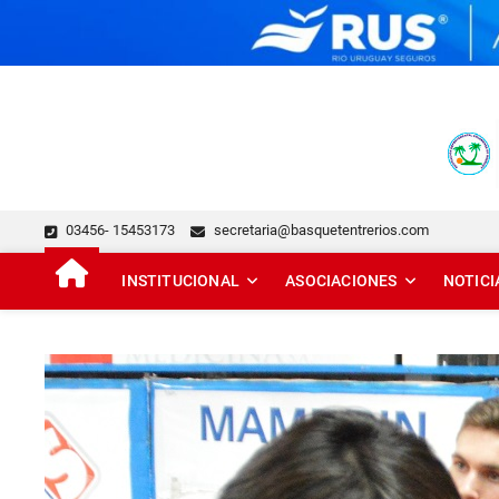
Skip
to
content
FEDERACIÓN DE BÁSQUE
DESDE 1929 JUNTO AL BÁSQUET PROVINCIAL
03456- 15453173
secretaria@basquetentrerios.com
INSTITUCIONAL
ASOCIACIONES
NOTICI