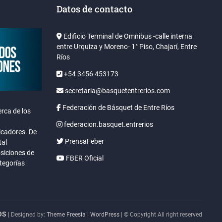
Datos de contacto
Edificio Terminal de Omnibus -calle interna
entre Urquiza y Moreno- 1° Piso, Chajarí, Entre
Ríos
+54 3456 453173
secretaria@basquetentrerios.com
Federación de Básquet de Entre Ríos
rca de los
federacion.basquet.entrerios
icadores. De
PrensaFeber
tal
osiciones de
FBER Oficial
ategorías
OS
| Designed by:
Theme Freesia
|
WordPress
| © Copyright All right reserved