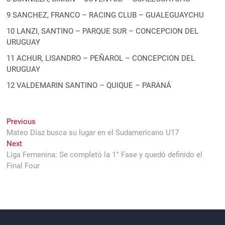
9 SANCHEZ, FRANCO – RACING CLUB – GUALEGUAYCHU
10 LANZI, SANTINO – PARQUE SUR – CONCEPCION DEL
URUGUAY
11 ACHUR, LISANDRO – PEÑAROL – CONCEPCION DEL
URUGUAY
12 VALDEMARIN SANTINO – QUIQUE – PARANÁ
Navegación
Previous
Previous
post:
Mateo Díaz busca su lugar en el Sudamericano U17
de
Next
Next
entradas
post:
Liga Femenina: Se completó la 1° Fase y quedó definido el
Final Four