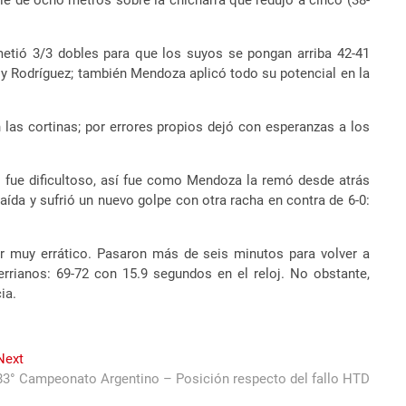
ple de ocho metros sobre la chicharra que redujo a cinco (38-
 metió 3/3 dobles para que los suyos se pongan arriba 42-41
) y Rodríguez; también Mendoza aplicó todo su potencial en la
 las cortinas; por errores propios dejó con esperanzas a los
o fue dificultoso, así fue como Mendoza la remó desde atrás
aída y sufrió un nuevo golpe con otra racha en contra de 6-0:
 muy errático. Pasaron más de seis minutos para volver a
errianos: 69-72 con 15.9 segundos en el reloj. No obstante,
ia.
Next
Next
post:
83° Campeonato Argentino – Posición respecto del fallo HTD