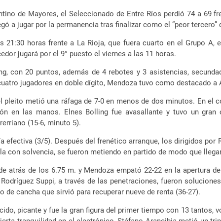
tino de Mayores, el Seleccionado de Entre Ríos perdió 74 a 69 f
egó a jugar por la permanencia tras finalizar como el “peor tercero” 
as 21:30 horas frente a La Rioja, que fuera cuarto en el Grupo A, 
dor jugará por el 9° puesto el viernes a las 11 horas.
ling, con 20 puntos, además de 4 rebotes y 3 asistencias, secu
 cuatro jugadores en doble dígito, Mendoza tuvo como destacado a 
l pleito metió una ráfaga de 7-0 en menos de dos minutos. En el 
alón en las manos. Elnes Bolling fue avasallante y tuvo un gra
erriano (15-6, minuto 5).
a efectiva (3/5). Después del frenético arranque, los dirigidos por 
ola con solvencia, se fueron metiendo en partido de modo que llega
sde atrás de los 6.75 m. y Mendoza empató 22-22 en la apertura d
odríguez Suppi, a través de las penetraciones, fueron soluciones
e cancha que sirvió para recuperar nueve de renta (36-27).
cido, picante y fue la gran figura del primer tiempo con 13 tantos, 