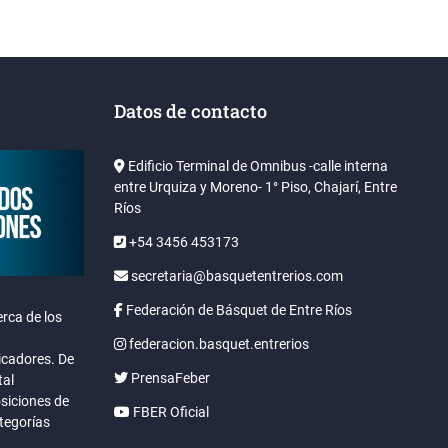
Datos de contacto
Edificio Terminal de Omnibus -calle interna
entre Urquiza y Moreno- 1° Piso, Chajarí, Entre
Ríos
+54 3456 453173
secretaria@basquetentrerios.com
Federación de Básquet de Entre Ríos
rca de los
federacion.basquet.entrerios
icadores. De
PrensaFeber
tal
osiciones de
FBER Oficial
ategorías