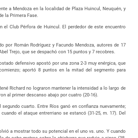
rente
a Mendoza en la localidad de Plaza Huincul, Neuquén, y
de la Primera Fase.
en el Club Pérfora de Huincul. El perdedor de este encuentro
ndado por Román Rodríguez y Facundo Mendoza, autores de 17
Abel Trejo, que se despachó con 15 puntos y 7 recobres.
costado defensivo apostó por una zona 2-3 muy enérgica, que
n comienzo; aportó 8 puntos en la mitad del segmento para
René Richard no lograron mantener la intensidad a lo largo de
ron al primer descanso abajo por cuatro (20-16).
el segundo cuarto. Entre Ríos ganó en confianza nuevamente;
 cuando el ataque entrerriano se estancó (31-25, m. 17). Del
volvió a mostrar todo su potencial en el uno vs. uno. Y cuando