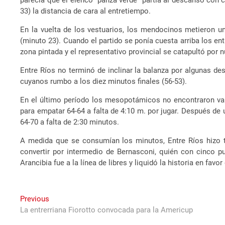
parecía que el elenco “panza verde” partía al descanso con c
33) la distancia de cara al entretiempo.
En la vuelta de los vestuarios, los mendocinos metieron un
(minuto 23). Cuando el partido se ponía cuesta arriba los en
zona pintada y el representativo provincial se catapultó por 
Entre Ríos no terminó de inclinar la balanza por algunas de
cuyanos rumbo a los diez minutos finales (56-53).
En el último período los mesopotámicos no encontraron vari
para empatar 64-64 a falta de 4:10 m. por jugar. Después de 
64-70 a falta de 2:30 minutos.
A medida que se consumían los minutos, Entre Ríos hizo 
convertir por intermedio de Bernasconi, quién con cinco pu
Arancibia fue a la línea de libres y liquidó la historia en f
Navegación
Previous
Previous
post:
La entrerriana Fiorotto convocada para la Americup
de