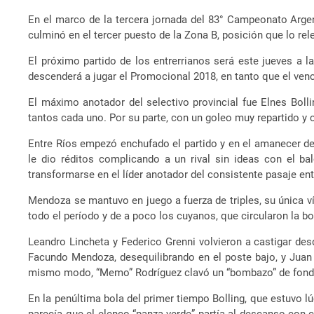
En el marco de la tercera jornada del 83° Campeonato Argen
culminó en el tercer puesto de la Zona B, posición que lo rel
El próximo partido de los entrerrianos será este jueves a l
descenderá a jugar el Promocional 2018, en tanto que el vence
El máximo anotador del selectivo provincial fue Elnes Bol
tantos cada uno. Por su parte, con un goleo muy repartido y
Entre Ríos empezó enchufado el partido y en el amanecer de
le dio réditos complicando a un rival sin ideas con el b
transformarse en el líder anotador del consistente pasaje entr
Mendoza se mantuvo en juego a fuerza de triples, su única ví
todo el período y de a poco los cuyanos, que circularon la b
Leandro Lincheta y Federico Grenni volvieron a castigar de
Facundo Mendoza, desequilibrando en el poste bajo, y Juan R
mismo modo, “Memo” Rodríguez clavó un “bombazo” de fondo d
En la penúltima bola del primer tiempo Bolling, que estuvo lú