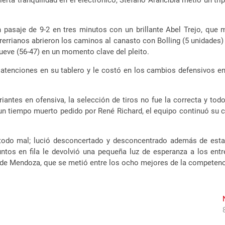
ierta tranquilidad en el electrónico, Stéfano Arancibia metió un tri
 pasaje de 9-2 en tres minutos con un brillante Abel Trejo, que
trerrianos abrieron los caminos al canasto con Bolling (5 unidades
nueve (56-47) en un momento clave del pleito.
satenciones en su tablero y le costó en los cambios defensivos en
antes en ofensiva, la selección de tiros no fue la correcta y tod
un tiempo muerto pedido por René Richard, el equipo continuó su c
todo mal; lució desconcertado y desconcentrado además de estar
ntos en fila le devolvió una pequeña luz de esperanza a los entr
avor de Mendoza, que se metió entre los ocho mejores de la competenc