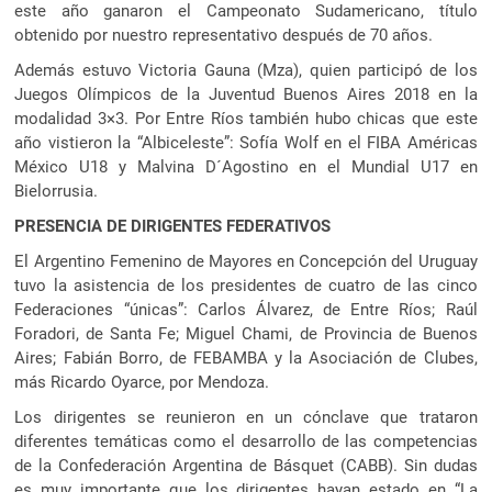
este año ganaron el Campeonato Sudamericano, título
obtenido por nuestro representativo después de 70 años.
Además estuvo Victoria Gauna (Mza), quien participó de los
Juegos Olímpicos de la Juventud Buenos Aires 2018 en la
modalidad 3×3. Por Entre Ríos también hubo chicas que este
año vistieron la “Albiceleste”: Sofía Wolf en el FIBA Américas
México U18 y Malvina D´Agostino en el Mundial U17 en
Bielorrusia.
PRESENCIA DE DIRIGENTES FEDERATIVOS
El Argentino Femenino de Mayores en Concepción del Uruguay
tuvo la asistencia de los presidentes de cuatro de las cinco
Federaciones “únicas”: Carlos Álvarez, de Entre Ríos; Raúl
Foradori, de Santa Fe; Miguel Chami, de Provincia de Buenos
Aires; Fabián Borro, de FEBAMBA y la Asociación de Clubes,
más Ricardo Oyarce, por Mendoza.
Los dirigentes se reunieron en un cónclave que trataron
diferentes temáticas como el desarrollo de las competencias
de la Confederación Argentina de Básquet (CABB). Sin dudas
es muy importante que los dirigentes hayan estado en “La