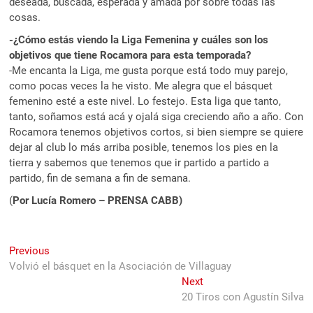
deseada, buscada, esperada y amada por sobre todas las
cosas.
-¿Cómo estás viendo la Liga Femenina y cuáles son los
objetivos que tiene Rocamora para esta temporada?
-Me encanta la Liga, me gusta porque está todo muy parejo,
como pocas veces la he visto. Me alegra que el básquet
femenino esté a este nivel. Lo festejo. Esta liga que tanto,
tanto, soñamos está acá y ojalá siga creciendo año a año. Con
Rocamora tenemos objetivos cortos, si bien siempre se quiere
dejar al club lo más arriba posible, tenemos los pies en la
tierra y sabemos que tenemos que ir partido a partido a
partido, fin de semana a fin de semana.
(
Por Lucía Romero – PRENSA CABB)
Navegación
Previous
Previous
post:
Volvió el básquet en la Asociación de Villaguay
de
Next
Next
entradas
post:
20 Tiros con Agustín Silva