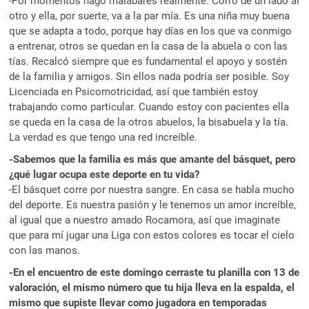
-Por momentos hago malabares realmente. Corro de un lado al
otro y ella, por suerte, va a la par mía. Es una niña muy buena
que se adapta a todo, porque hay días en los que va conmigo
a entrenar, otros se quedan en la casa de la abuela o con las
tías. Recalcó siempre que es fundamental el apoyo y sostén
de la familia y amigos. Sin ellos nada podría ser posible. Soy
Licenciada en Psicomotricidad, así que también estoy
trabajando como particular. Cuando estoy con pacientes ella
se queda en la casa de la otros abuelos, la bisabuela y la tía.
La verdad es que tengo una red increíble.
-Sabemos que la familia es más que amante del básquet, pero
¿qué lugar ocupa este deporte en tu vida?
-El básquet corre por nuestra sangre. En casa se habla mucho
del deporte. Es nuestra pasión y le tenemos un amor increíble,
al igual que a nuestro amado Rocamora, así que imaginate
que para mí jugar una Liga con estos colores es tocar el cielo
con las manos.
-En el encuentro de este domingo cerraste tu planilla con 13 de
valoración, el mismo número que tu hija lleva en la espalda, el
mismo que supiste llevar como jugadora en temporadas