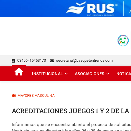
Skip
to
content
FEDERACIÓN DE BÁSQUE
DESDE 1929 JUNTO AL BÁSQUET PROVINCIAL
03456- 15453173
secretaria@basquetentrerios.com
INSTITUCIONAL
ASOCIACIONES
NOTICI
MAYORES MASCULINA
ACREDITACIONES JUEGOS 1 Y 2 DE LA
Informamos que se encuentra abierto el proceso de solicitud 