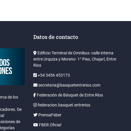
Datos de contacto
Edificio Terminal de Omnibus -calle interna
entre Urquiza y Moreno- 1° Piso, Chajarí, Entre
Ríos
+54 3456 453173
secretaria@basquetentrerios.com
Federación de Básquet de Entre Ríos
rca de los
federacion.basquet.entrerios
icadores. De
PrensaFeber
tal
osiciones de
FBER Oficial
ategorías