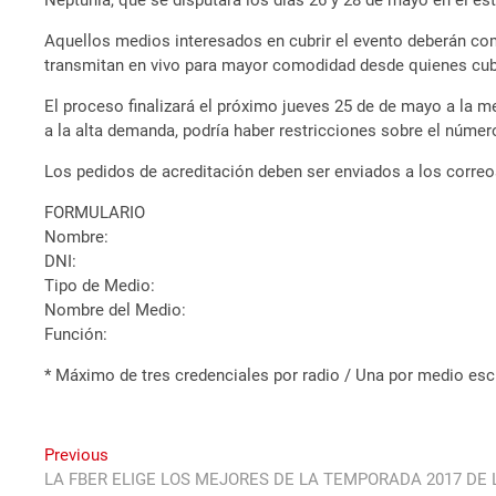
Neptunia, que se disputará los días 26 y 28 de mayo en el e
Aquellos medios interesados en cubrir el evento deberán comp
transmitan en vivo para mayor comodidad desde quienes cubr
El proceso finalizará el próximo jueves 25 de de mayo a la 
a la alta demanda, podría haber restricciones sobre el núme
Los pedidos de acreditación deben ser enviados a los cor
FORMULARIO
Nombre:
DNI:
Tipo de Medio:
Nombre del Medio:
Función:
* Máximo de tres credenciales por radio / Una por medio escr
Navegación
Previous
Previous
post:
LA FBER ELIGE LOS MEJORES DE LA TEMPORADA 2017 DE 
de