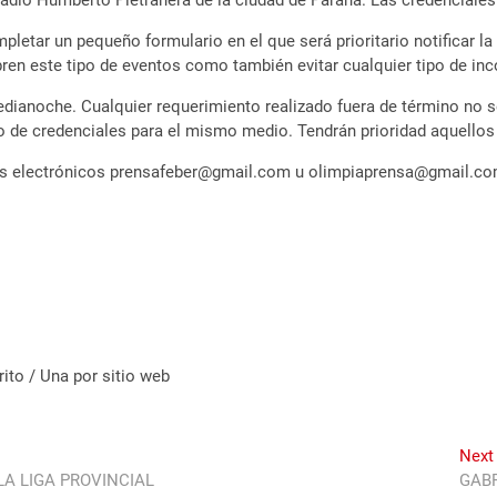
stadio Humberto Pietranera de la ciudad de Paraná. Las credenciale
letar un pequeño formulario en el que será prioritario notificar la
en este tipo de eventos como también evitar cualquier tipo de inc
medianoche. Cualquier requerimiento realizado fuera de término no 
ro de credenciales para el mismo medio. Tendrán prioridad aquellos
reos electrónicos prensafeber@gmail.com u olimpiaprensa@gmail.c
ito / Una por sitio web
Next
LA LIGA PROVINCIAL
GABR