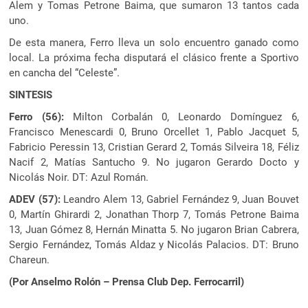
Alem y Tomas Petrone Baima, que sumaron 13 tantos cada
uno.
De esta manera, Ferro lleva un solo encuentro ganado como
local. La próxima fecha disputará el clásico frente a Sportivo
en cancha del “Celeste”.
SINTESIS
Ferro (56):
Milton Corbalán 0, Leonardo Domínguez 6,
Francisco Menescardi 0, Bruno Orcellet 1, Pablo Jacquet 5,
Fabricio Peressin 13, Cristian Gerard 2, Tomás Silveira 18, Féliz
Nacif 2, Matías Santucho 9. No jugaron Gerardo Docto y
Nicolás Noir. DT: Azul Román.
ADEV (57):
Leandro Alem 13, Gabriel Fernández 9, Juan Bouvet
0, Martín Ghirardi 2, Jonathan Thorp 7, Tomás Petrone Baima
13, Juan Gómez 8, Hernán Minatta 5. No jugaron Brian Cabrera,
Sergio Fernández, Tomás Aldaz y Nicolás Palacios. DT: Bruno
Chareun.
(Por Anselmo Rolón – Prensa Club Dep. Ferrocarril)