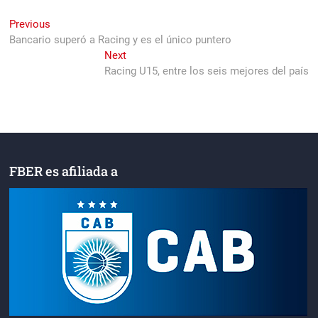
Navegación
Previous
Previous
post:
Bancario superó a Racing y es el único puntero
de
Next
Next
entradas
post:
Racing U15, entre los seis mejores del país
FBER es afiliada a