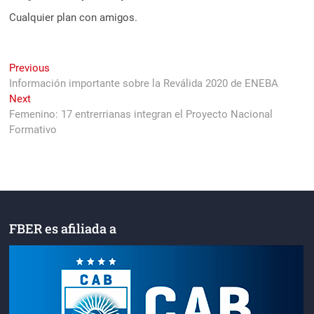
Cualquier plan con amigos.
Navegación
Previous
Previous
post:
Información importante sobre la Reválida 2020 de ENEBA
de
Next
Next
entradas
post:
Femenino: 17 entrerrianas integran el Proyecto Nacional
Formativo
FBER es afiliada a