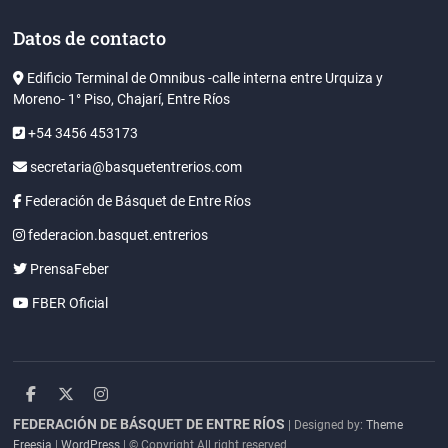
Datos de contacto
Edificio Terminal de Omnibus -calle interna entre Urquiza y
Moreno- 1° Piso, Chajarí, Entre Ríos
+54 3456 453173
secretaria@basquetentrerios.com
Federación de Básquet de Entre Ríos
federacion.basquet.entrerios
PrensaFeber
FBER Oficial
facebook
twitter
instagram
FEDERACIÓN DE BÁSQUET DE ENTRE RÍOS
| Designed by:
Theme
Freesia
|
WordPress
| © Copyright All right reserved