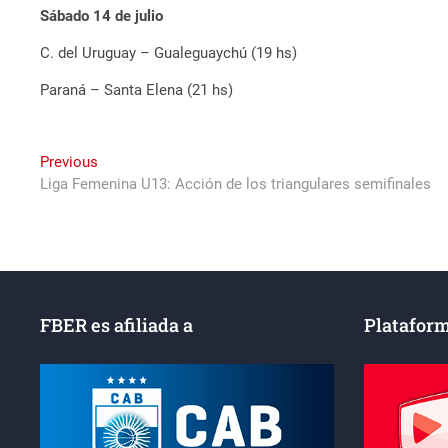
Sábado 14 de julio
C. del Uruguay – Gualeguaychú (19 hs)
Paraná – Santa Elena (21 hs)
Navegación
Previous
Previous
post:
Liga Femenina U13: Acción de los triangulares semifinales
de
entradas
FBER es afiliada a
Plataform