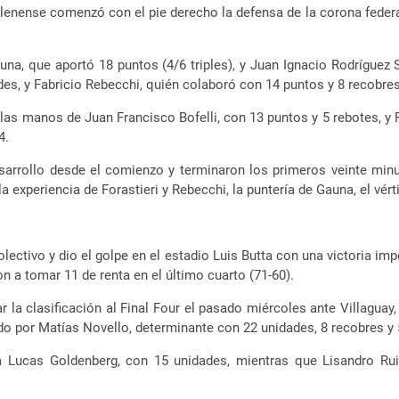
elenense comenzó con el pie derecho la defensa de la corona federa
na, que aportó 18 puntos (4/6 triples), y Juan Ignacio Rodríguez 
ades, y Fabricio Rebecchi, quién colaboró con 14 puntos y 8 recobres
las manos de Juan Francisco Bofelli, con 13 puntos y 5 rebotes, y
4.
arrollo desde el comienzo y terminaron los primeros veinte minut
a experiencia de Forastieri y Rebecchi, la puntería de Gauna, el vér
lectivo y dio el golpe en el estadio Luis Butta con una victoria imp
on a tomar 11 de renta en el último cuarto (71-60).
r la clasificación al Final Four el pasado miércoles ante Villagua
do por Matías Novello, determinante con 22 unidades, 8 recobres y 
 Lucas Goldenberg, con 15 unidades, mientras que Lisandro Ru