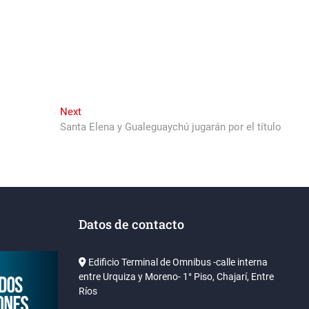
Next
Next
post:
Santa Elena y Gualeguaychú jugarán por el título
Datos de contacto
Edificio Terminal de Omnibus -calle interna
entre Urquiza y Moreno- 1° Piso, Chajarí, Entre
Ríos