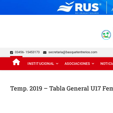
Skip
to
content
FEDERACIÓN DE BÁSQUE
DESDE 1929 JUNTO AL BÁSQUET PROVINCIAL
03456- 15453173
secretaria@basquetentrerios.com
INSTITUCIONAL
ASOCIACIONES
NOTICI
Temp. 2019 – Tabla General U17 F