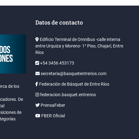
Datos de contacto
Edificio Terminal de Omnibus -calle interna
entre Urquiza y Moreno- 1° Piso, Chajarí, Entre
Ríos
+54 3456 453173
secretaria@basquetentrerios.com
Federación de Básquet de Entre Ríos
rca de los
federacion.basquet.entrerios
icadores. De
PrensaFeber
tal
osiciones de
FBER Oficial
ategorías