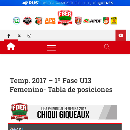
Skip
to
content
FEDERACIÓN DE BÁSQUET
DESDE 1929 JUNTO AL BÁSQUET PROVINCIAL
facebook
twitter
instagram
DE ENTRE RÍOS
Temp. 2017 – 1º Fase U13
Femenino- Tabla de posiciones